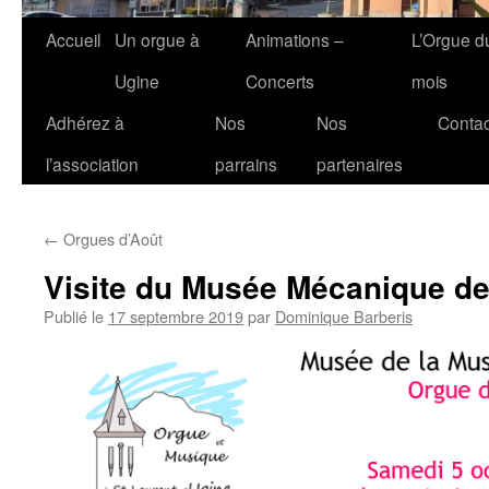
Accueil
Un orgue à
Animations –
L’Orgue d
Ugine
Concerts
mois
Adhérez à
Nos
Nos
Contac
l’association
parrains
partenaires
←
Orgues d’Août
Visite du Musée Mécanique d
Publié le
17 septembre 2019
par
Dominique Barberis