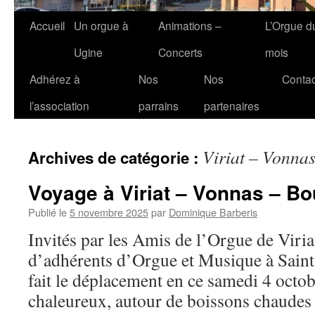
Accueil
Un orgue à
Animations –
L’Orgue d
Ugine
Concerts
mois
Adhérez à
Nos
Nos
Contac
l’association
parrains
partenaires
Viriat – Vonna
Archives de catégorie :
Voyage à Viriat – Vonnas – B
Publié le
5 novembre 2025
par
Dominique Barberis
Invités par les Amis de l’Orgue de Viria
d’adhérents d’Orgue et Musique à Sain
fait le déplacement en ce samedi 4 octob
chaleureux, autour de boissons chaudes 