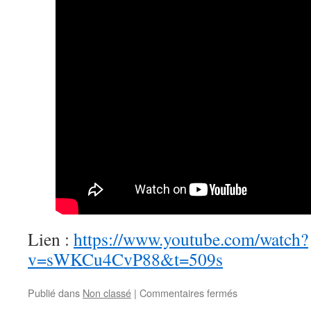
Lien :
https://www.youtube.com/watch?
v=sWKCu4CvP88&t=509s
sur
Publié dans
Non classé
|
Commentaires fermés
Les