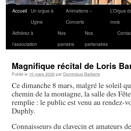
Accueil
Un orgue à
Animations –
L’Orgue d
Ugine
Concerts
mois
Adhérez à
Nos
Nos
Contac
l’association
parrains
partenaires
Magnifique récital de Loris B
Publié le
10 mars 2026
par
Dominique Barberis
Ce dimanche 8 mars, malgré le soleil qui
chemin de la montagne, la salle des Fête
remplie : le public est venu au rendez-v
Duphly.
Connaisseurs du clavecin et amateurs de