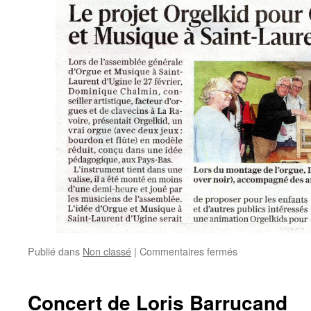
sur
Publié dans
Non classé
|
Commentaires fermés
Vu
dans
la
Concert de Loris Barrucand
presse