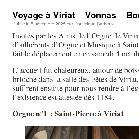
cloches
sonnent
Voyage à Viriat – Vonnas – B
à
l’Église
Publié le
5 novembre 2025
par
Dominique Barberis
Saint-
Invités par les Amis de l’Orgue de Viria
Laurent
d’adhérents d’Orgue et Musique à Sain
fait le déplacement en ce samedi 4 octo
L’accueil fut chaleureux, autour de bois
brioche dans la salle des Fêtes de Viria
suffirent ensuite pour nous rendre à l’ég
l’existence est attestée dès 1184.
Orgue n°1 : Saint-Pierre à Viriat