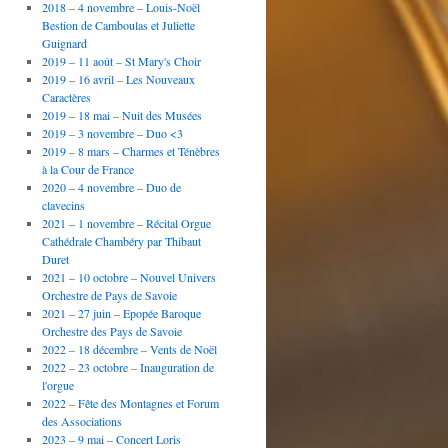
2018 – 4 novembre – Louis-Noël
Bestion de Camboulas et Juliette
Guignard
2019 – 11 août – St Mary's Choir
2019 – 16 avril – Les Nouveaux
Caractères
2019 – 18 mai – Nuit des Musées
2019 – 3 novembre – Duo <3
2019 – 8 mars – Charmes et Ténèbres
à la Cour de France
2020 – 4 novembre – Duo de
clavecins
2021 – 1 novembre – Récital Orgue
Cathédrale Chambéry par Thibaut
Duret
2021 – 10 octobre – Nouvel Univers
Orchestre de Pays de Savoie
2021 – 27 juin – Epopée Baroque
Orchestre des Pays de Savoie
2022 – 18 décembre – Vents de Noël
2022 – 23 octobre – Inauguration de
l'orgue
2022 – Fête des Montagnes et Forum
des Associations
2023 – 9 mai – Concert Loris