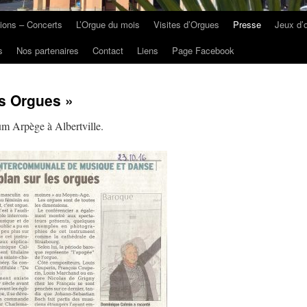
ions – Concerts
L’Orgue du mois
Visites d’Orgues
Presse
Jeux d’
s
Nos partenaires
Contact
Liens
Page Facebook
s Orgues »
um Arpège à Albertville.