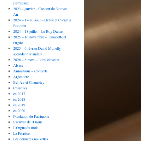
Barrucand
2023 – janvier – Concert du Nouvel
An
2024 – 17-20 août – Orgue et Cornet à
Bouquin
2024 – 18 juillet – Le Roy Danse
2025 – 16 novembre – Trompette et
Orgue
2025 – 6 février David Munelly –
accordéon irlandais
2026 – 8 mars – Loris clavecin
Alsace
Animations – Concerts
Argentière
Bel-Air et Chambéry
Charolles
en 2017
en 2018
en 2019
en 2020
Fondation du Patrimone
L'arrivée de l'Orgue
L'Orgue du mois
La Perrière
Les dernières nouvelles