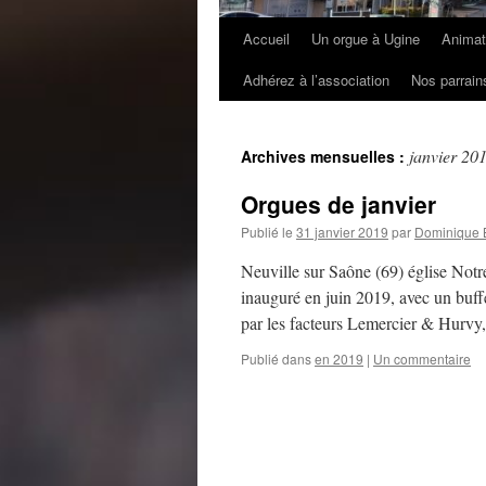
Accueil
Un orgue à Ugine
Animat
Adhérez à l’association
Nos parrain
janvier 20
Archives mensuelles :
Orgues de janvier
Publié le
31 janvier 2019
par
Dominique 
Neuville sur Saône (69) église Not
inauguré en juin 2019, avec un buffe
par les facteurs Lemercier & Hurv
Publié dans
en 2019
|
Un commentaire