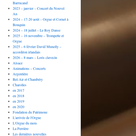
Barrucand
2023 – janvier – Concert du Nouvel
An
2024 – 17-20 août – Orgue et Cornet à
Bouquin
2024 – 18 juillet – Le Roy Danse
2025 – 16 novembre – Trompette et
Orgue
2025 – 6 février David Munelly –
accordéon irlandais
2026 – 8 mars – Loris clavecin
Alsace
Animations – Concerts
Argentière
Bel-Air et Chambéry
Charolles
en 2017
en 2018
en 2019
en 2020
Fondation du Patrimone
L'arrivée de l'Orgue
L'Orgue du mois
La Perrière
Les dernières nouvelles