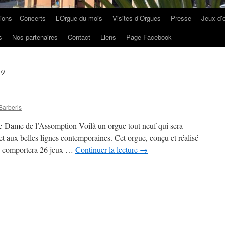
ions – Concerts
L’Orgue du mois
Visites d’Orgues
Presse
Jeux d’
s
Nos partenaires
Contact
Liens
Page Facebook
19
Barberis
re-Dame de l’Assomption Voilà un orgue tout neuf qui sera
t aux belles lignes contemporaines. Cet orgue, conçu et réalisé
y, comportera 26 jeux …
Continuer la lecture
→