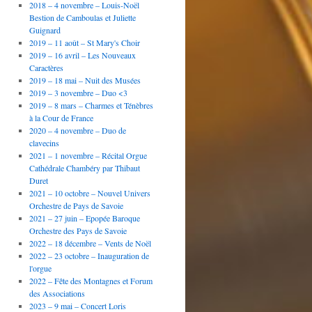
2018 – 4 novembre – Louis-Noël
Bestion de Camboulas et Juliette
Guignard
2019 – 11 août – St Mary's Choir
2019 – 16 avril – Les Nouveaux
Caractères
2019 – 18 mai – Nuit des Musées
2019 – 3 novembre – Duo <3
2019 – 8 mars – Charmes et Ténèbres
à la Cour de France
2020 – 4 novembre – Duo de
clavecins
2021 – 1 novembre – Récital Orgue
Cathédrale Chambéry par Thibaut
Duret
2021 – 10 octobre – Nouvel Univers
Orchestre de Pays de Savoie
2021 – 27 juin – Epopée Baroque
Orchestre des Pays de Savoie
2022 – 18 décembre – Vents de Noël
2022 – 23 octobre – Inauguration de
l'orgue
2022 – Fête des Montagnes et Forum
des Associations
2023 – 9 mai – Concert Loris