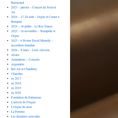
Barrucand
2023 – janvier – Concert du Nouvel
An
2024 – 17-20 août – Orgue et Cornet à
Bouquin
2024 – 18 juillet – Le Roy Danse
2025 – 16 novembre – Trompette et
Orgue
2025 – 6 février David Munelly –
accordéon irlandais
2026 – 8 mars – Loris clavecin
Alsace
Animations – Concerts
Argentière
Bel-Air et Chambéry
Charolles
en 2017
en 2018
en 2019
en 2020
Fondation du Patrimone
L'arrivée de l'Orgue
L'Orgue du mois
La Perrière
Les dernières nouvelles