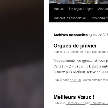
Accueil
Un orgue à Ugine
Animat
Adhérez à l’association
Nos parrain
janvier 20
Archives mensuelles :
Orgues de janvier
Publié le
21 janvier 2018
par
Dominique 
Nos adhérents voyagent… et vous pr
Paris (1 – 2 – 3) : n°1 : Eglise Sa
Dallery puis Merklin, relevé en 20
Publié dans
en 2018
|
Commentaires fer
Meilleurs Vœux !
Publié le
6 janvier 2018
par
Dominique Ba