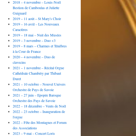
2018 – 4 novembre – Louis-Noël
Bestion de Camboulas et Juliette
Guignard
2019 – 11 août – St Mary's Choir
2019 – 16 avril – Les Nouveaux
Caractères
2019 – 18 mai – Nuit des Musées
2019 – 3 novembre – Duo <3
2019 – 8 mars – Charmes et Ténèbres
à la Cour de France
2020 – 4 novembre – Duo de
clavecins
2021 – 1 novembre – Récital Orgue
Cathédrale Chambéry par Thibaut
Duret
2021 – 10 octobre – Nouvel Univers
Orchestre de Pays de Savoie
2021 – 27 juin – Epopée Baroque
Orchestre des Pays de Savoie
2022 – 18 décembre – Vents de Noël
2022 – 23 octobre – Inauguration de
l'orgue
2022 – Fête des Montagnes et Forum
des Associations
2023 – 9 mai – Concert Loris