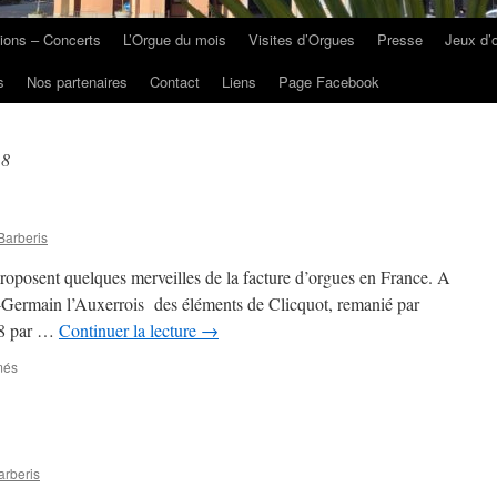
ions – Concerts
L’Orgue du mois
Visites d’Orgues
Presse
Jeux d’
s
Nos partenaires
Contact
Liens
Page Facebook
18
Barberis
oposent quelques merveilles de la facture d’orgues en France. A
int-Germain l’Auxerrois des éléments de Clicquot, remanié par
08 par …
Continuer la lecture
→
sur
més
Orgues
de
janvier
rberis