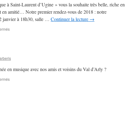
e à Saint-Laurent d’Ugine » vous la souhaite très belle, riche en
 et en amitié… Notre premier rendez-vous de 2018 : notre
2 janvier à 18h30, salle …
Continuer la lecture
→
sur
fermés
Meilleurs
Vœux
!
rberis
ée en musique avec nos amis et voisins du Val d’Arly ?
sur
fermés
Nouvel
An
2018