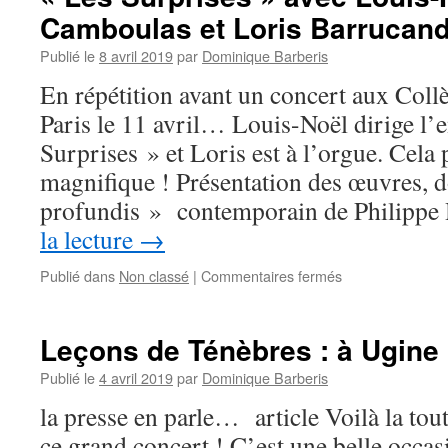
Camboulas et Loris Barrucan
Publié le
8 avril 2019
par
Dominique Barberis
En répétition avant un concert aux Coll
Paris le 11 avril… Louis-Noël dirige l
Surprises » et Loris est à l’orgue. Cela
magnifique ! Présentation des œuvres, 
profundis » contemporain de Philippe
la lecture
→
sur
Publié dans
Non classé
|
Commentaires fermés
« Les
Surprises »
avec
Leçons de Ténèbres : à Ugine l
Louis-
Noël
Publié le
4 avril 2019
par
Dominique Barberis
Bestion
la presse en parle… article Voilà la tout
de
Camboulas
ce grand concert ! C’est une belle occas