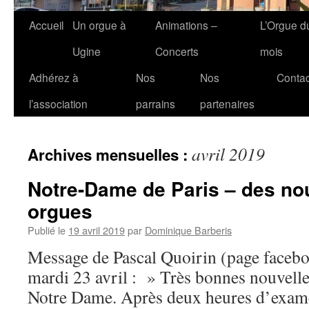
Accueil
Un orgue à
Animations –
L’Orgue d
Ugine
Concerts
mois
Adhérez à
Nos
Nos
Contac
l’association
parrains
partenaires
avril 2019
Archives mensuelles :
Notre-Dame de Paris – des no
orgues
Publié le
19 avril 2019
par
Dominique Barberis
Message de Pascal Quoirin (page faceboo
mardi 23 avril : » Très bonnes nouvell
Notre Dame. Après deux heures d’exame