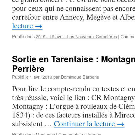
et
pour ceux qui ne connaissent pas enco
Loris
Barrucand
carrefour entre Annecy, Megève et Albe
lecture
→
Publié dans
2019 - 16 avril - Les Nouveaux Caractères
|
Commen
Sortie en Tarentaise : Montagn
Perrière
Publié le
1 avril 2019
par
Dominique Barberis
Pour lire le compte-rendu en textes et en
très réussie, voici le lien : CR Montag
Montagny : L’orgue à rouleaux de Clé
1834) : de ces facteurs installés à Mire
subsistent …
Continuer la lecture
→
sur
Publié dans
Montagny
|
Commentaires fermés