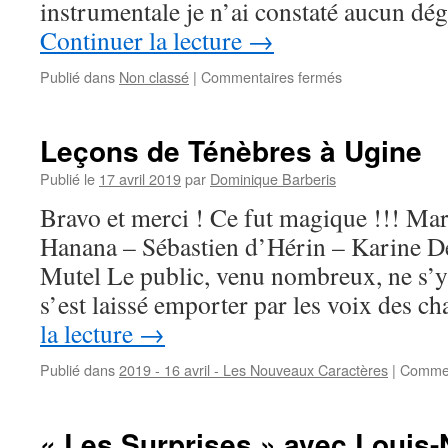
instrumentale je n’ai constaté aucun dé
Continuer la lecture
→
sur
Publié dans
Non classé
|
Commentaires fermés
Notre-
Dame
de
Leçons de Ténèbres à Ugine
Paris
–
Publié le
17 avril 2019
par
Dominique Barberis
des
Bravo et merci ! Ce fut magique !!! Ma
nouvelles
des
Hanana – Sébastien d’Hérin – Karine D
orgues
Mutel Le public, venu nombreux, ne s’y 
s’est laissé emporter par les voix des 
la lecture
→
Publié dans
2019 - 16 avril - Les Nouveaux Caractères
|
Commen
« Les Surprises » avec Louis-