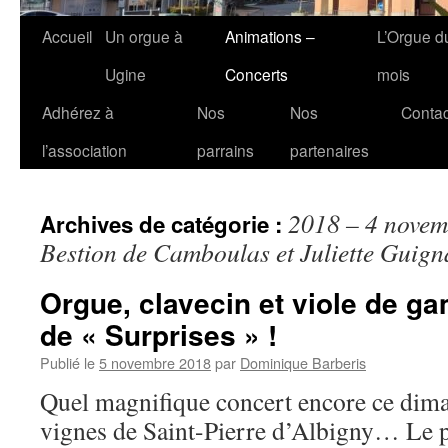
Accueil
Un orgue à
Animations –
L’Orgue d
Ugine
Concerts
mois
Adhérez à
Nos
Nos
Contac
l’association
parrains
partenaires
2018 – 4 novem
Archives de catégorie :
Bestion de Camboulas et Juliette Guign
Orgue, clavecin et viole de ga
de « Surprises » !
Publié le
5 novembre 2018
par
Dominique Barberis
Quel magnifique concert encore ce dima
vignes de Saint-Pierre d’Albigny… Le pu