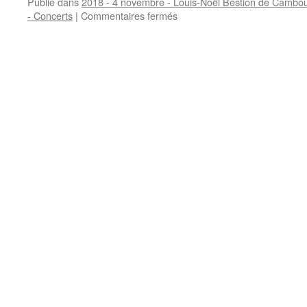
Publié dans
2018 - 4 novembre - Louis-Noël Bestion de Camboul
sur
- Concerts
|
Commentaires fermés
Concert
Louis-
Noël-
Bestion
de
Camboulas
–
Juliette
Guignard