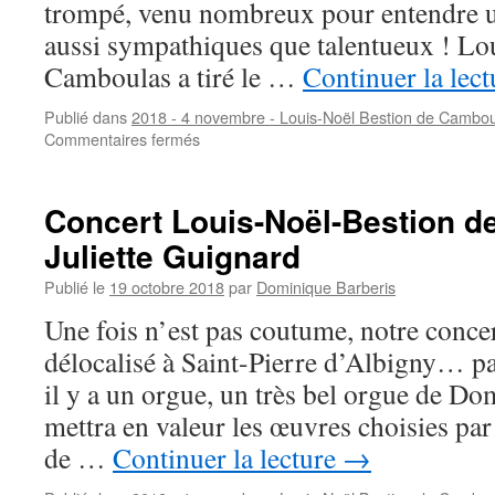
trompé, venu nombreux pour entendre u
aussi sympathiques que talentueux ! Lo
Camboulas a tiré le …
Continuer la lec
Publié dans
2018 - 4 novembre - Louis-Noël Bestion de Camboul
sur
Commentaires fermés
Orgue,
clavecin
et
Concert Louis-Noël-Bestion d
viole
Juliette Guignard
de
gambe…
Publié le
19 octobre 2018
par
Dominique Barberis
un
petit
Une fois n’est pas coutume, notre conce
air
délocalisé à Saint-Pierre d’Albigny… pa
de
« Surprises »
il y a un orgue, un très bel orgue de 
!
mettra en valeur les œuvres choisies pa
de …
Continuer la lecture
→