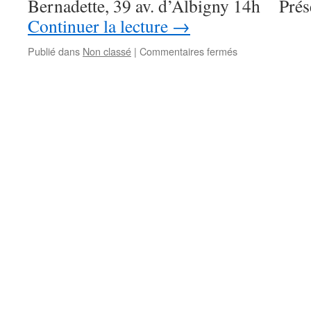
Bernadette, 39 av. d’Albigny 14h Prés
Continuer la lecture
→
sur
Publié dans
Non classé
|
Commentaires fermés
Quelques
dates
à
retenir
: