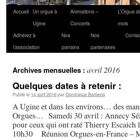
Accueil
Un orgue à
Animations –
L’Orgue d
Ugine
Concerts
mois
Adhérez à
Nos
Nos
Contac
l’association
parrains
partenaires
avril 2016
Archives mensuelles :
Quelques dates à retenir :
Publié le
14 avril 2016
par
Dominique Barberis
A Ugine et dans les environs… des mani
Orgues… Samedi 30 avril : Annecy Séa
pour ceux qui ont raté Thierry Escaich 
10h30 Réunion Orgues-en-France – Mai