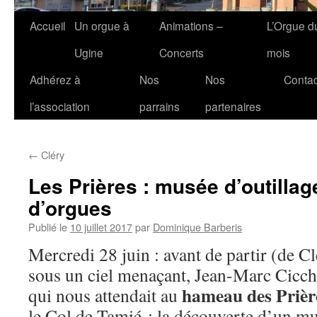
Accueil
Un orgue à
Animations –
L’Orgue d
Ugine
Concerts
mois
Adhérez à
Nos
Nos
Contac
l’association
parrains
partenaires
←
Cléry
Les Prières : musée d’outillag
d’orgues
Publié le
10 juillet 2017
par
Dominique Barberis
Mercredi 28 juin : avant de partir (de C
sous un ciel menaçant, Jean-Marc Cicch
hameau des Prièr
qui nous attendait au
le Col de Tamié : la découverte d’un m