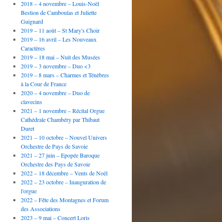
2018 – 4 novembre – Louis-Noël
Bestion de Camboulas et Juliette
Guignard
2019 – 11 août – St Mary's Choir
2019 – 16 avril – Les Nouveaux
Caractères
2019 – 18 mai – Nuit des Musées
2019 – 3 novembre – Duo <3
2019 – 8 mars – Charmes et Ténèbres
à la Cour de France
2020 – 4 novembre – Duo de
clavecins
2021 – 1 novembre – Récital Orgue
Cathédrale Chambéry par Thibaut
Duret
2021 – 10 octobre – Nouvel Univers
Orchestre de Pays de Savoie
2021 – 27 juin – Epopée Baroque
Orchestre des Pays de Savoie
2022 – 18 décembre – Vents de Noël
2022 – 23 octobre – Inauguration de
l'orgue
2022 – Fête des Montagnes et Forum
des Associations
2023 – 9 mai – Concert Loris