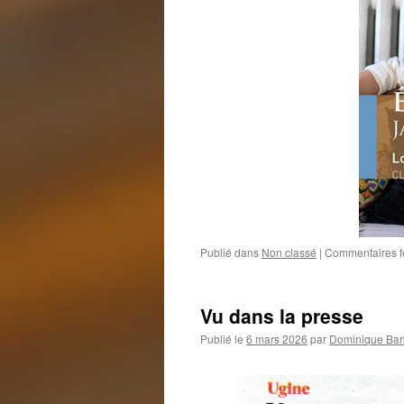
Publié dans
Non classé
|
Commentaires 
Vu dans la presse
Publié le
6 mars 2026
par
Dominique Bar