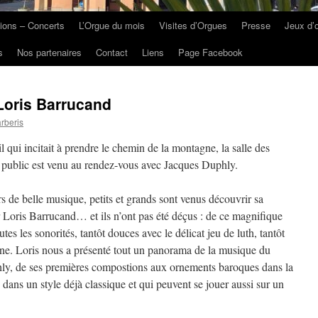
ions – Concerts
L’Orgue du mois
Visites d’Orgues
Presse
Jeux d’
s
Nos partenaires
Contact
Liens
Page Facebook
 Loris Barrucand
rberis
 qui incitait à prendre le chemin de la montagne, la salle des
le public est venu au rendez-vous avec Jacques Duphly.
s de belle musique, petits et grands sont venus découvrir sa
 Loris Barrucand… et ils n’ont pas été déçus : de ce magnifique
utes les sonorités, tantôt douces avec le délicat jeu de luth, tantôt
e. Loris nous a présenté tout un panorama de la musique du
ly, de ses premières compostions aux ornements baroques dans la
 dans un style déjà classique et qui peuvent se jouer aussi sur un