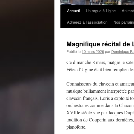
Accueil
Un orgue à Ugine
Animat
Adhérez à l’association
Nos parrain
Magnifique récital de
Publié le
10 mars 2026
par
Dominique Ba
Ce dimanche 8 mars, malgré le soleil
Fêtes d’Ugine était bien remplie : 
Connaisseurs du clavecin et amateur
musique brillamment interprétée par
clavecin français, Loris a exploité to
orchestrales comme dans la Chaconn
XVIIIe siècle vue par Jacques Duph
tradition de Couperin aux dernières,
pianoforte.