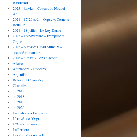
Barrucand
2023 – janvier – Concert du Nouvel
An
2024 – 17-20 août – Orgue et Cornet à
Bouquin
2024 – 18 juillet – Le Roy Danse
2025 – 16 novembre – Trompette et
Orgue
2025 – 6 février David Munelly –
accordéon irlandais
2026 – 8 mars – Loris clavecin
Alsace
Animations – Concerts
Argentière
Bel-Air et Chambéry
Charolles
en 2017
en 2018
en 2019
en 2020
Fondation du Patrimone
L'arrivée de l'Orgue
L'Orgue du mois
La Perrière
Les dernières nouvelles