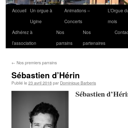
Accueil
Un orgue à
Animations –
L’Orgue d
Ugine
Concerts
mois
Adhérez à
Nos
Nos
Contac
l’association
parrains
partenaires
←
Nos premiers parrains
Sébastien d’Hérin
Publié le
23 avril 2018
par
Dominique Barberis
Sébastien d’Hér