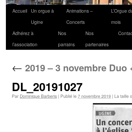
Accueil
Un orgue à
Animations –
L’Orgue d
Ugine
Concerts
mois
Adhérez à
Nos
Nos
Contac
l’association
parrains
partenaires
←
2019 – 3 novembre Duo 
DL_20191027
Par
Dominique Barberis
|
Publié le
7 novembre 2019
|
La taille 