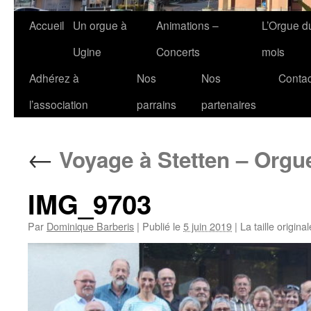
Accueil
Un orgue à
Animations –
L’Orgue d
Ugine
Concerts
mois
Adhérez à
Nos
Nos
Contac
l’association
parrains
partenaires
←
Voyage à Stetten – Orgu
IMG_9703
Par
Dominique Barberis
|
Publié le
5 juin 2019
|
La taille origina