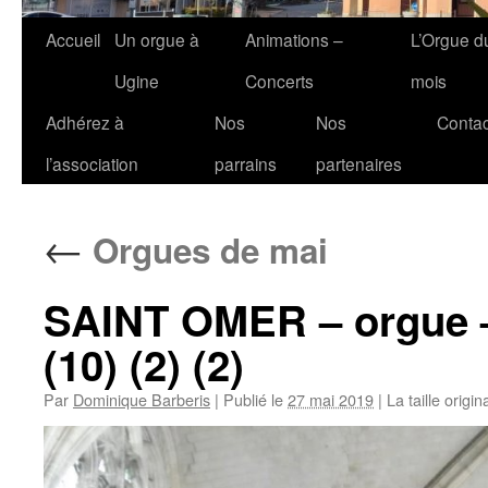
Accueil
Un orgue à
Animations –
L’Orgue d
Ugine
Concerts
mois
Adhérez à
Nos
Nos
Contac
l’association
parrains
partenaires
←
Orgues de mai
SAINT OMER – orgue –
(10) (2) (2)
Par
Dominique Barberis
|
Publié le
27 mai 2019
|
La taille origi