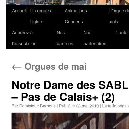
Accueil
Un orgue à
Animations –
L’Orgue d
Ugine
Concerts
mois
Adhérez à
Nos
Nos
Contac
l’association
parrains
partenaires
←
Orgues de mai
Notre Dame des SABL
– Pas de Calais+ (2)
Par
Dominique Barberis
|
Publié le
28 mai 2019
|
La taille origi